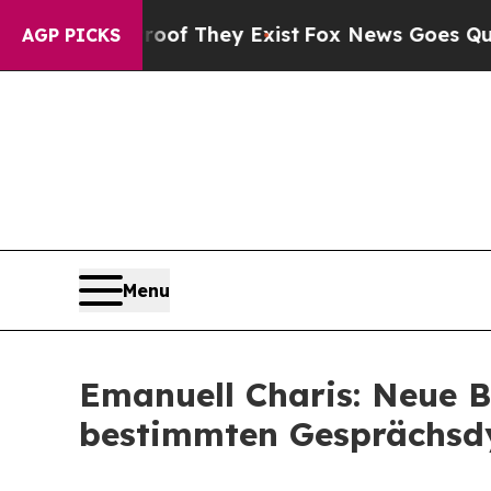
Proof They Exist
Fox News Goes Quiet as 'Maga M
AGP PICKS
Menu
Emanuell Charis: Neue 
bestimmten Gesprächsd