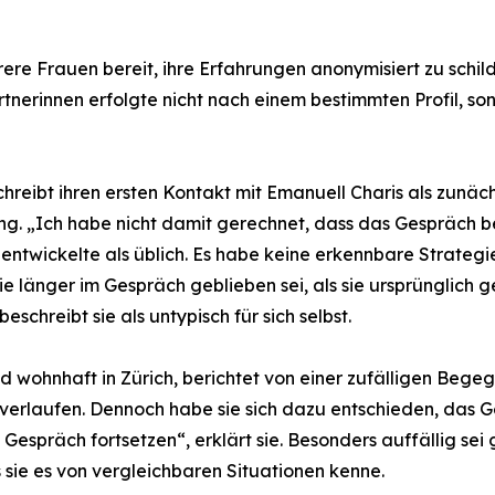
re Frauen bereit, ihre Erfahrungen anonymisiert zu schil
nerinnen erfolgte nicht nach einem bestimmten Profil, son
reibt ihren ersten Kontakt mit Emanuell Charis als zunäch
 „Ich habe nicht damit gerechnet, dass das Gespräch besond
ntwickelte als üblich. Es habe keine erkennbare Strategi
 sie länger im Gespräch geblieben sei, als sie ursprünglic
chreibt sie als untypisch für sich selbst.
nd wohnhaft in Zürich, berichtet von einer zufälligen Be
 verlaufen. Dennoch habe sie sich dazu entschieden, das 
 Gespräch fortsetzen“, erklärt sie. Besonders auffällig se
 sie es von vergleichbaren Situationen kenne.