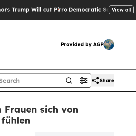
l cut Pirro
Democratic Socialists of America Pr
View all
Provided by AGP
Share
 Frauen sich von
fühlen