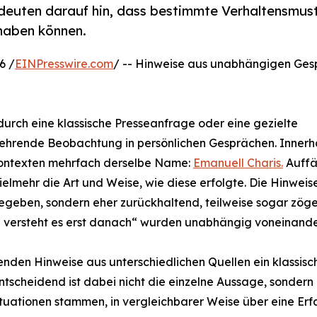
euten darauf hin, dass bestimmte Verhaltensmust
haben können.
6 /
EINPresswire.com
/ -- Hinweise aus unabhängigen Ge
urch eine klassische Presseanfrage oder eine gezielte
ehrende Beobachtung in persönlichen Gesprächen. Innerh
 Kontexten mehrfach derselbe Name:
Emanuell Charis.
Auffä
elmehr die Art und Weise, wie diese erfolgte. Die Hinwei
egeben, sondern eher zurückhaltend, teilweise sogar zöger
n versteht es erst danach“ wurden unabhängig voneinand
nden Hinweise aus unterschiedlichen Quellen ein klassisc
scheidend ist dabei nicht die einzelne Aussage, sondern 
tuationen stammen, in vergleichbarer Weise über eine Erf