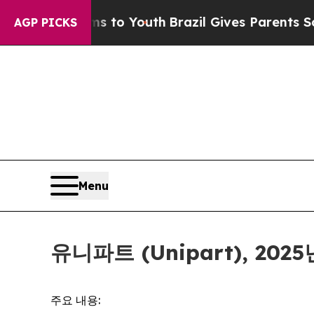
e Harms to Youth
Brazil Gives Parents Social Med
AGP PICKS
Menu
유니파트 (Unipart), 20
주요 내용: