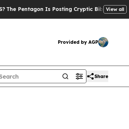
ntagon Is Posting Cryptic Biblical Messages on 
View all
Provided by AGP
Share