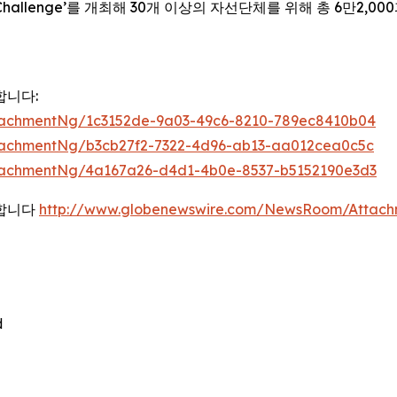
ty Challenge’를 개최해 30개 이상의 자선단체를 위해 총 6만
합니다:
tachmentNg/1c3152de-9a03-49c6-8210-789ec8410b04
tachmentNg/b3cb27f2-7322-4d96-ab13-aa012cea0c5c
tachmentNg/4a167a26-d4d1-4b0e-8537-b5152190e3d3
능합니다
http://www.globenewswire.com/NewsRoom/Attach

